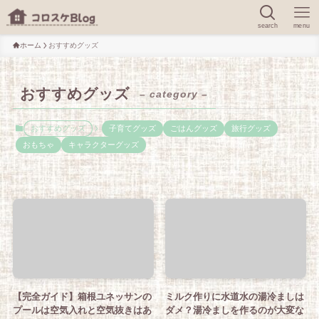
search
menu
ホーム
おすすめグッズ
おすすめグッズ
– category –
おすすめグッズ
子育てグッズ
ごはんグッズ
旅行グッズ
おもちゃ
キャラクターグッズ
【完全ガイド】箱根ユネッサンの
ミルク作りに水道水の湯冷ましは
プールは空気入れと空気抜きはあ
ダメ？湯冷ましを作るのが大変な