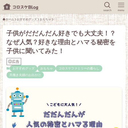
search
menu
ホーム
おすすめグッズ
おもちゃ
子供がだだんだん好きでも大丈夫！？
なぜ人気？好きな理由とハマる秘密を
子供に聞いてみた！
広告
おすすめグッズ
おもちゃ
コロスケファミリーの暮らし
共働き夫婦のお出かけ