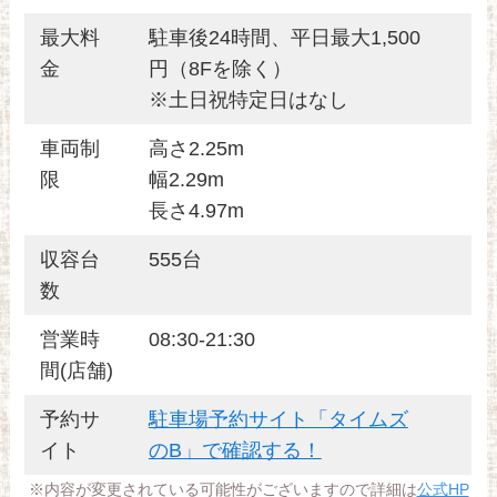
最大料
駐車後24時間、平日最大1,500
金
円（8Fを除く）
※土日祝特定日はなし
車両制
高さ2.25m
限
幅2.29m
長さ4.97m
収容台
555台
数
営業時
08:30-21:30
間(店舗)
予約サ
駐車場予約サイト「タイムズ
イト
のB」で確認する！
※内容が変更されている可能性がございますので詳細は
公式HP