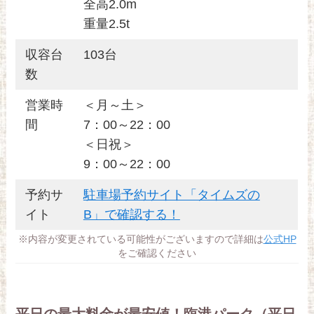
全高2.0m
重量2.5t
収容台
103台
数
営業時
＜月～土＞
間
7：00～22：00
＜日祝＞
9：00～22：00
予約サ
駐車場予約サイト「タイムズの
イト
B」で確認する！
※内容が変更されている可能性がございますので詳細は
公式HP
をご確認ください
平日の最大料金が最安値！
臨港パーク（平日