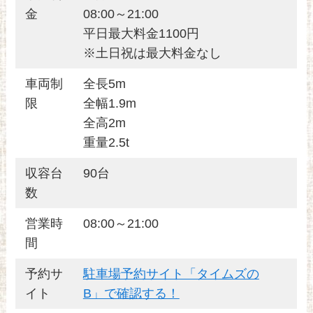
金
08:00～21:00
平日最大料金1100円
※土日祝は最大料金なし
車両制
全長5m
限
全幅1.9m
全高2m
重量2.5t
収容台
90台
数
営業時
08:00～21:00
間
予約サ
駐車場予約サイト「タイムズの
イト
B」で確認する！